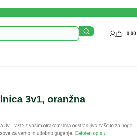
0,0
Kontaktirajte n
lnica 3v1, oranžna
ca 3v1 raste z vašim otrokom! Ima odstranljivo zaščito za noge
pasove za varno in udobno guganje.
Celoten opis ↓