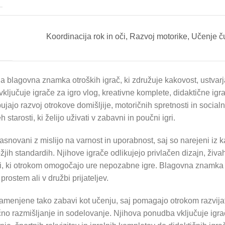
Koordinacija rok in oči
,
Razvoj motorike
,
Učenje ču
a blagovna znamka otroških igrač, ki združuje kakovost, ustvarj
ljučuje igrače za igro vlog, kreativne komplete, didaktične igra
ujajo razvoj otrokove domišljije, motoričnih spretnosti in socia
tarosti, ki želijo uživati v zabavni in poučni igri.
snovani z mislijo na varnost in uporabnost, saj so narejeni iz k
žjih standardih. Njihove igrače odlikujejo privlačen dizajn, živa
i, ki otrokom omogočajo ure nepozabne igre. Blagovna znamka 
rostem ali v družbi prijateljev.
amenjene tako zabavi kot učenju, saj pomagajo otrokom razvij
ično razmišljanje in sodelovanje. Njihova ponudba vključuje igra