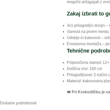
mogoče prilagajati z vrv
Zakaj izbrati to 
3v1 prilagodljiv dizajn 
Varnost na prvem mestu –
Udobje in kakovost – izde
Enostavna montaža – prak
Tehnične podrobn
Priporočena starost: 12
Dolžina vrvi: 160 cm
Prilagodljivost: 3 načini
Material: kakovostna plas
❤️ ️Pri Krokodilčku je 
Dodatne podrobnosti