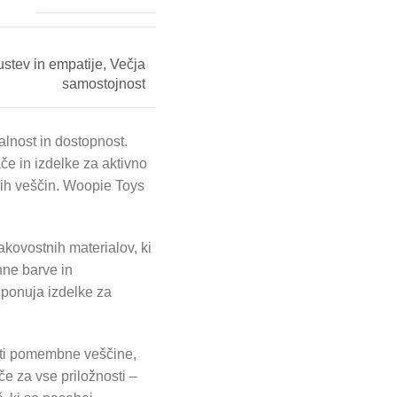
stev in empatije
,
Večja
samostojnost
alnost in dostopnost.
če in izdelke za aktivno
lnih veščin. Woopie Toys
akovostnih materialov, ki
hne barve in
ponuja izdelke za
ati pomembne veščine,
če za vse priložnosti –