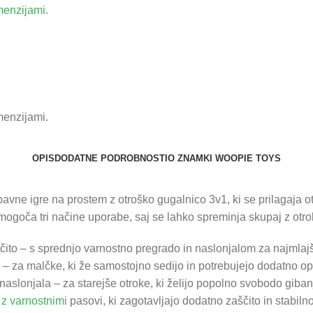
OPIS
DODATNE PODROBNOSTI
O ZNAMKI WOOPIE TOYS
bavne igre na prostem z otroško gugalnico 3v1, ki se prilagaja 
ogoča tri načine uporabe, saj se lahko spreminja skupaj z otr
ito – s sprednjo varnostno pregrado in naslonjalom za najmlaj
– za malčke, ki že samostojno sedijo in potrebujejo dodatno op
naslonjala – za starejše otroke, ki želijo popolno svobodo giban
 z varnostnimi
pasovi, ki zagotavljajo dodatno zaščito in stabilno