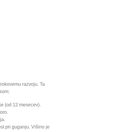
otrokovemu razvoju. Ta
okom:
še (od 12 mesecev).
oro.
ja.
st pri guganju. Višino je