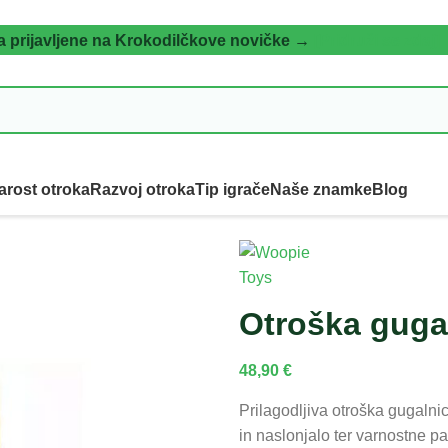
a prijavljene na Krokodilčkove novičke →
[Pridruži se zdaj]
arost otroka
Razvoj otroka
Tip igrače
Naše znamke
Blog
Otroška guga
48,90
€
Prilagodljiva otroška gugalni
in naslonjalo ter varnostne 