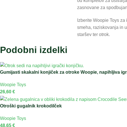
od kompletov za ustvarjan
zasnovane za spodbujanj
Izberite Woopie Toys za 
smeha, raziskovanja in u
staršev ter otrok.
Podobni izdelki
Gumijasti skakalni konjiček za otroke Woopie, napihljiva ig
Woopie Toys
26,60
€
Otroški gugalnik krokodilček
Woopie Toys
48,65
€