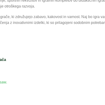
je, športnih rekvizitov in igralnih kompletov do didaktičnih igra
e otroškega razvoja.
igrače, ki združujejo zabavo, kakovost in varnost. Naj bo igra v
čenja z inovativnimi izdelki, ki so prilagojeni sodobnim potreb
rača