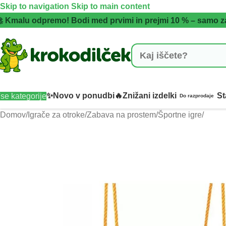
Skip to navigation
Skip to main content
 Kmalu odpremo! Bodi med prvimi in prejmi 10 % – samo z
✨Novo v ponudbi
🔥Znižani izdelki
St
se kategorije
Do razprodaje
Domov
/
Igrače za otroke
/
Zabava na prostem
/
Športne igre
/