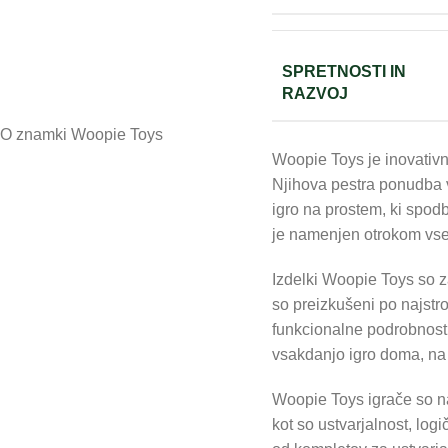
SPRETNOSTI IN
RAZVOJ
O znamki Woopie Toys
Woopie Toys je inovativn
Njihova pestra ponudba vk
igro na prostem, ki spodb
je namenjen otrokom vseh s
Izdelki Woopie Toys so za
so preizkušeni po najstro
funkcionalne podrobnost
vsakdanjo igro doma, na p
Woopie Toys igrače so n
kot so ustvarjalnost, log