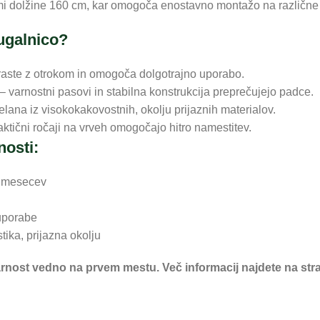
mi dolžine 160 cm, kar omogoča enostavno montažo na različne 
gugalnico?
– raste z otrokom in omogoča dolgotrajno uporabo.
 varnostni pasovi in stabilna konstrukcija preprečujejo padce.
lana iz visokokakovostnih, okolju prijaznih materialov.
tični ročaji na vrveh omogočajo hitro namestitev.
osti:
+ mesecev
 uporabe
tika, prijazna okolju
varnost vedno na prvem mestu. Več informacij najdete na str