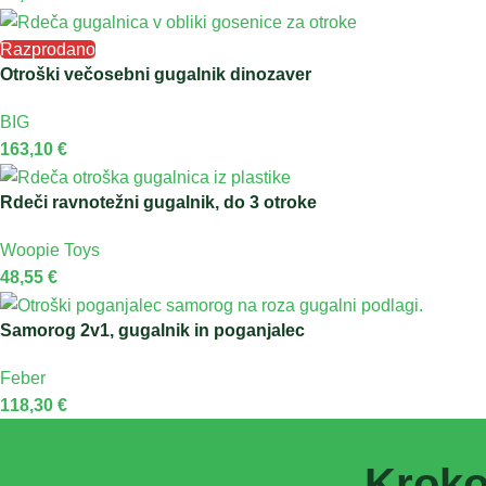
Razprodano
Otroški večosebni gugalnik dinozaver
BIG
163,10
€
Rdeči ravnotežni gugalnik, do 3 otroke
Woopie Toys
48,55
€
Samorog 2v1, gugalnik in poganjalec
Feber
118,30
€
Kroko