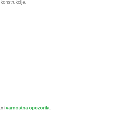
konstrukcije.
ani
varnostna opozorila
.