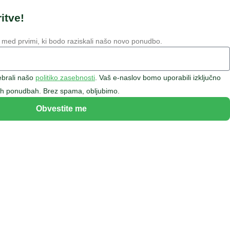
itve!
 med prvimi, ki bodo raziskali našo novo ponudbo.
rebrali našo
politiko zasebnosti
. Vaš e-naslov bomo uporabili izključno
bnih ponudbah. Brez spama, obljubimo.
Obvestite me