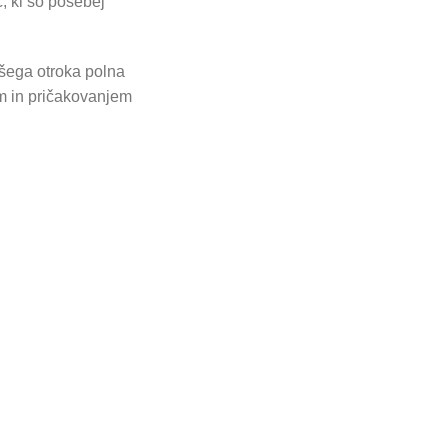
č, ki so posebej
ašega otroka polna
am in pričakovanjem