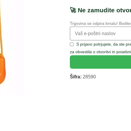
🚀 Ne zamudite otvor
Trgovina se odpira kmalu! Bodite
S prijavo potrjujete, da ste p
za obvestila o otvoritvi in pose
Šifra:
28590