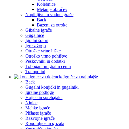
Kolebnice
Metanje obročev
Napihljive in vodne igrače
Back
Bazeni za otroke
Gibalne igrače
Gugalnice
Igralni šotori
Igre z žogo
Otroške vrtne hiške
Otroško vrtno pohištvo
Peskovniki in dodatki
Tobogani in igralni centri
Trampolini
Igrače za najmlajše
Back
Gugalni konjički in gugalniki
Igralne podloge
Hojice in sprehajalci
Ninice
Mehke igrače
Plišaste igrače
Razvojne igrače
Ropotuljice in grizala
Senzorične igrače