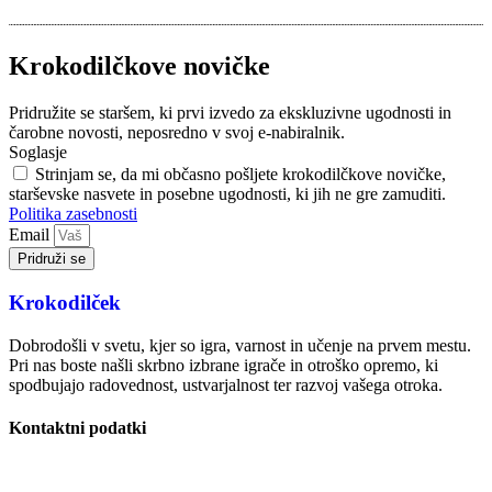
Krokodilčkove novičke
Pridružite se staršem, ki prvi izvedo za ekskluzivne ugodnosti in
čarobne novosti, neposredno v svoj e-nabiralnik.
Soglasje
Strinjam se, da mi občasno pošljete krokodilčkove novičke,
starševske nasvete in posebne ugodnosti, ki jih ne gre zamuditi.
Politika zasebnosti
Email
Pridruži se
Krokodilček
Dobrodošli v svetu, kjer so igra, varnost in učenje na prvem mestu.
Pri nas boste našli skrbno izbrane igrače in otroško opremo, ki
spodbujajo radovednost, ustvarjalnost ter razvoj vašega otroka.
Kontaktni podatki