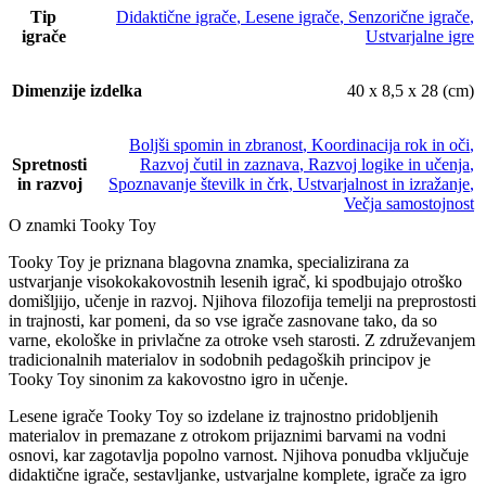
Tip
Didaktične igrače
,
Lesene igrače
,
Senzorične igrače
,
igrače
Ustvarjalne igre
Dimenzije izdelka
40 x 8,5 x 28 (cm)
Boljši spomin in zbranost
,
Koordinacija rok in oči
,
Spretnosti
Razvoj čutil in zaznava
,
Razvoj logike in učenja
,
in razvoj
Spoznavanje številk in črk
,
Ustvarjalnost in izražanje
,
Večja samostojnost
O znamki Tooky Toy
Tooky Toy je priznana blagovna znamka, specializirana za
ustvarjanje visokokakovostnih lesenih igrač, ki spodbujajo otroško
domišljijo, učenje in razvoj. Njihova filozofija temelji na preprostosti
in trajnosti, kar pomeni, da so vse igrače zasnovane tako, da so
varne, ekološke in privlačne za otroke vseh starosti. Z združevanjem
tradicionalnih materialov in sodobnih pedagoških principov je
Tooky Toy sinonim za kakovostno igro in učenje.
Lesene igrače Tooky Toy so izdelane iz trajnostno pridobljenih
materialov in premazane z otrokom prijaznimi barvami na vodni
osnovi, kar zagotavlja popolno varnost. Njihova ponudba vključuje
didaktične igrače, sestavljanke, ustvarjalne komplete, igrače za igro