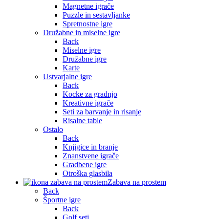
Magnetne igrače
Puzzle in sestavljanke
Spretnostne igre
Družabne in miselne igre
Back
Miselne igre
Družabne igre
Karte
Ustvarjalne igre
Back
Kocke za gradnjo
Kreativne igrače
Seti za barvanje in risanje
Risalne table
Ostalo
Back
Knjigice in branje
Znanstvene igrače
Gradbene igre
Otroška glasbila
Zabava na prostem
Back
Športne igre
Back
Golf seti