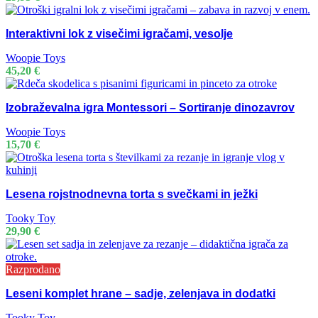
Interaktivni lok z visečimi igračami, vesolje
Woopie Toys
45,20
€
Izobraževalna igra Montessori – Sortiranje dinozavrov
Woopie Toys
15,70
€
Lesena rojstnodnevna torta s svečkami in ježki
Tooky Toy
29,90
€
Razprodano
Leseni komplet hrane – sadje, zelenjava in dodatki
Tooky Toy