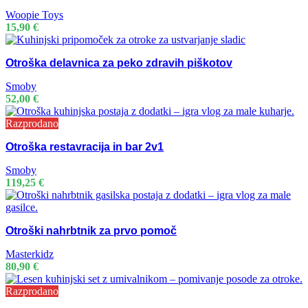
Woopie Toys
15,90
€
Otroška delavnica za peko zdravih piškotov
Smoby
52,00
€
Razprodano
Otroška restavracija in bar 2v1
Smoby
119,25
€
Otroški nahrbtnik za prvo pomoč
Masterkidz
80,90
€
Razprodano