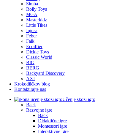
Simba
Rolly Toys
MGA
Masterkidz
Little Tikes
Injusa
Feber
Falk
Ecoiffier
Dickie Toys
Classic World
BIG
BERG
Backyard Discovery
AXI
Krokodilčkov blog
Kontaktirajte nas
Učenje skozi igro
Back
Razvojne igre
Back
Didaktične igre
Montessori igre
Interaktivne igre