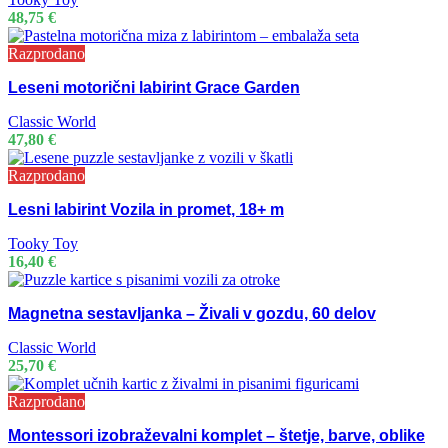
48,75
€
Razprodano
Leseni motorični labirint Grace Garden
Classic World
47,80
€
Razprodano
Lesni labirint Vozila in promet, 18+ m
Tooky Toy
16,40
€
Magnetna sestavljanka – Živali v gozdu, 60 delov
Classic World
25,70
€
Razprodano
Montessori izobraževalni komplet – štetje, barve, oblike