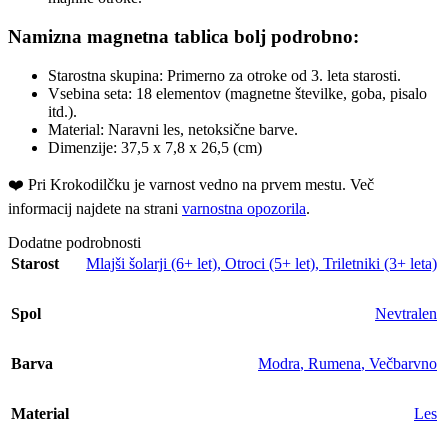
Namizna magnetna tablica bolj podrobno:
Starostna skupina: Primerno za otroke od 3. leta starosti.
Vsebina seta: 18 elementov (magnetne številke, goba, pisalo
itd.).
Material: Naravni les, netoksične barve.
Dimenzije: 37,5 x 7,8 x 26,5 (cm)
❤️ ️Pri Krokodilčku je varnost vedno na prvem mestu. Več
informacij najdete na strani
varnostna opozorila
.
Dodatne podrobnosti
Starost
Mlajši šolarji (6+ let)
,
Otroci (5+ let)
,
Triletniki (3+ leta)
Spol
Nevtralen
Barva
Modra
,
Rumena
,
Večbarvno
Material
Les