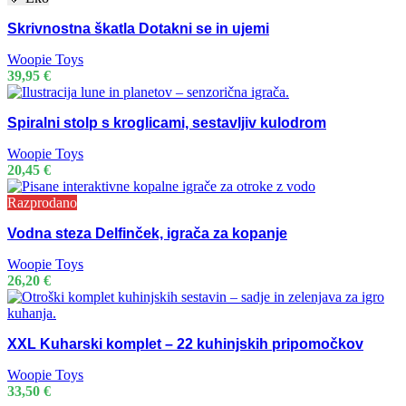
Skrivnostna škatla Dotakni se in ujemi
Woopie Toys
39,95
€
Spiralni stolp s kroglicami, sestavljiv kulodrom
Woopie Toys
20,45
€
Razprodano
Vodna steza Delfinček, igrača za kopanje
Woopie Toys
26,20
€
XXL Kuharski komplet – 22 kuhinjskih pripomočkov
Woopie Toys
33,50
€