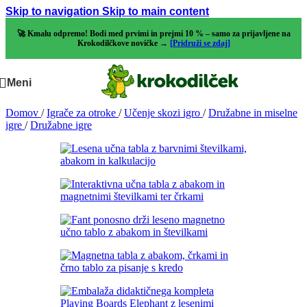
Skip to navigation
Skip to main content
🚀 Kmalu odpremo! Bodi med prvimi in prejmi 10 % – samo za prijavljene na
Krokodilčkove novičke →
[Pridruži se zdaj]
Meni
Domov
/
Igrače za otroke
/
Učenje skozi igro
/
Družabne in miselne
igre
/
Družabne igre