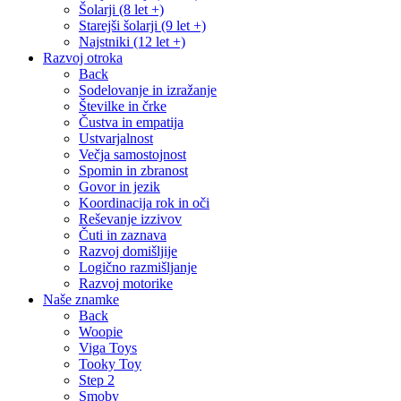
Šolarji (8 let +)
Starejši šolarji (9 let +)
Najstniki (12 let +)
Razvoj otroka
Back
Sodelovanje in izražanje
Številke in črke
Čustva in empatija
Ustvarjalnost
Večja samostojnost
Spomin in zbranost
Govor in jezik
Koordinacija rok in oči
Reševanje izzivov
Čuti in zaznava
Razvoj domišljije
Logično razmišljanje
Razvoj motorike
Naše znamke
Back
Woopie
Viga Toys
Tooky Toy
Step 2
Smoby