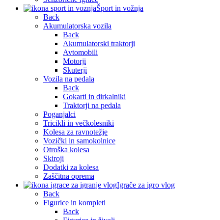
Šport in vožnja
Back
Akumulatorska vozila
Back
Akumulatorski traktorji
Avtomobili
Motorji
Skuterji
Vozila na pedala
Back
Gokarti in dirkalniki
Traktorji na pedala
Poganjalci
Tricikli in večkolesniki
Kolesa za ravnotežje
Vozički in samokolnice
Otroška kolesa
Skiroji
Dodatki za kolesa
Zaščitna oprema
Igrače za igro vlog
Back
Figurice in kompleti
Back