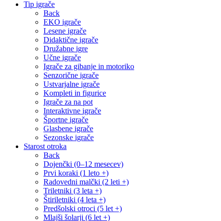
Tip igrače
Back
EKO igrače
Lesene igrače
Didaktične igrače
Družabne igre
Učne igrače
Igrače za gibanje in motoriko
Senzorične igrače
Ustvarjalne igrače
Kompleti in figurice
Igrače za na pot
Interaktivne igrače
Športne igrače
Glasbene igrače
Sezonske igrače
Starost otroka
Back
Dojenčki (0–12 mesecev)
Prvi koraki (1 leto +)
Radovedni malčki (2 leti +)
Triletniki (3 leta +)
Štiriletniki (4 leta +)
Predšolski otroci (5 let +)
Mlajši šolarji (6 let +)