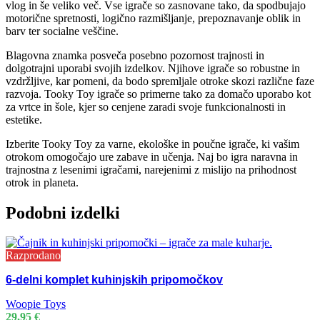
vlog in še veliko več. Vse igrače so zasnovane tako, da spodbujajo
motorične spretnosti, logično razmišljanje, prepoznavanje oblik in
barv ter socialne veščine.
Blagovna znamka posveča posebno pozornost trajnosti in
dolgotrajni uporabi svojih izdelkov. Njihove igrače so robustne in
vzdržljive, kar pomeni, da bodo spremljale otroke skozi različne faze
razvoja. Tooky Toy igrače so primerne tako za domačo uporabo kot
za vrtce in šole, kjer so cenjene zaradi svoje funkcionalnosti in
estetike.
Izberite Tooky Toy za varne, ekološke in poučne igrače, ki vašim
otrokom omogočajo ure zabave in učenja. Naj bo igra naravna in
trajnostna z lesenimi igračami, narejenimi z mislijo na prihodnost
otrok in planeta.
Podobni izdelki
Razprodano
6-delni komplet kuhinjskih pripomočkov
Woopie Toys
29,95
€