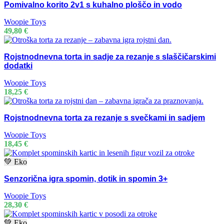
Pomivalno korito 2v1 s kuhalno ploščo in vodo
Woopie Toys
49,80
€
Rojstnodnevna torta in sadje za rezanje s slaščičarskimi
dodatki
Woopie Toys
18,25
€
Rojstnodnevna torta za rezanje s svečkami in sadjem
Woopie Toys
18,45
€
💚 Eko
Senzorična igra spomin, dotik in spomin 3+
Woopie Toys
28,30
€
💚 Eko