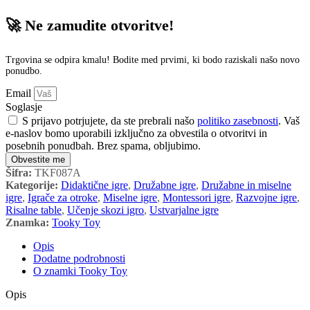
🚀 Ne zamudite otvoritve!
Trgovina se odpira kmalu! Bodite med prvimi, ki bodo raziskali našo novo
ponudbo.
Email
Soglasje
S prijavo potrjujete, da ste prebrali našo
politiko zasebnosti
. Vaš
e-naslov bomo uporabili izključno za obvestila o otvoritvi in
posebnih ponudbah. Brez spama, obljubimo.
Obvestite me
Šifra:
TKF087A
Kategorije:
Didaktične igre
,
Družabne igre
,
Družabne in miselne
igre
,
Igrače za otroke
,
Miselne igre
,
Montessori igre
,
Razvojne igre
,
Risalne table
,
Učenje skozi igro
,
Ustvarjalne igre
Znamka:
Tooky Toy
Opis
Dodatne podrobnosti
O znamki Tooky Toy
Opis