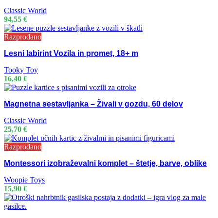
Classic World
94,55
€
Razprodano
Lesni labirint Vozila in promet, 18+ m
Tooky Toy
16,40
€
Magnetna sestavljanka – Živali v gozdu, 60 delov
Classic World
25,70
€
Razprodano
Montessori izobraževalni komplet – štetje, barve, oblike
Woopie Toys
15,90
€