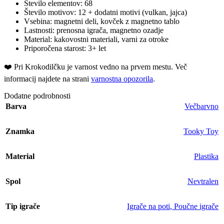
Število elementov: 68
Število motivov: 12 + dodatni motivi (vulkan, jajca)
Vsebina: magnetni deli, kovček z magnetno tablo
Lastnosti: prenosna igrača, magnetno ozadje
Material: kakovostni materiali, varni za otroke
Priporočena starost: 3+ let
❤️ ️Pri Krokodilčku je varnost vedno na prvem mestu. Več
informacij najdete na strani
varnostna opozorila
.
Dodatne podrobnosti
Barva
Večbarvno
Znamka
Tooky Toy
Material
Plastika
Spol
Nevtralen
Tip igrače
Igrače na poti
,
Poučne igrače