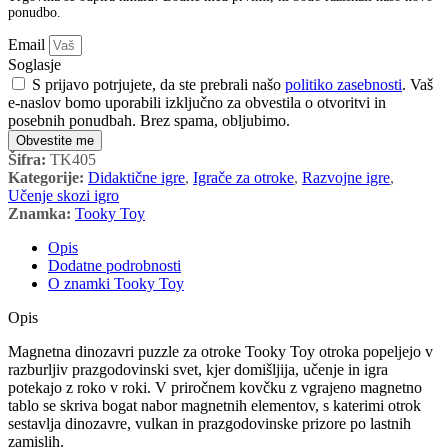
ponudbo.
Email
Soglasje
S prijavo potrjujete, da ste prebrali našo
politiko zasebnosti
. Vaš
e-naslov bomo uporabili izključno za obvestila o otvoritvi in
posebnih ponudbah. Brez spama, obljubimo.
Obvestite me
Šifra:
TK405
Kategorije:
Didaktične igre
,
Igrače za otroke
,
Razvojne igre
,
Učenje skozi igro
Znamka:
Tooky Toy
Opis
Dodatne podrobnosti
O znamki Tooky Toy
Opis
Magnetna dinozavri puzzle za otroke Tooky Toy otroka popeljejo v
razburljiv prazgodovinski svet, kjer domišljija, učenje in igra
potekajo z roko v roki. V priročnem kovčku z vgrajeno magnetno
tablo se skriva bogat nabor magnetnih elementov, s katerimi otrok
sestavlja dinozavre, vulkan in prazgodovinske prizore po lastnih
zamislih.