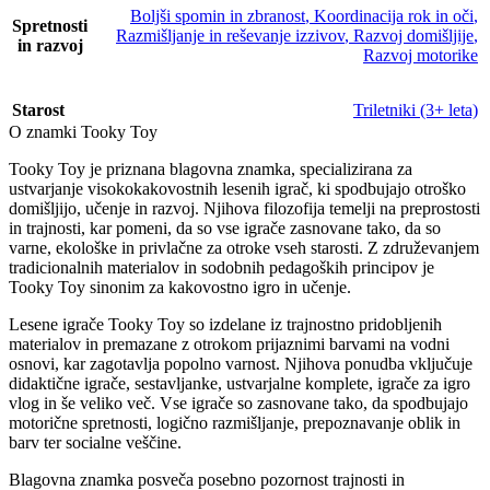
Boljši spomin in zbranost
,
Koordinacija rok in oči
,
Spretnosti
Razmišljanje in reševanje izzivov
,
Razvoj domišljije
,
in razvoj
Razvoj motorike
Starost
Triletniki (3+ leta)
O znamki Tooky Toy
Tooky Toy je priznana blagovna znamka, specializirana za
ustvarjanje visokokakovostnih lesenih igrač, ki spodbujajo otroško
domišljijo, učenje in razvoj. Njihova filozofija temelji na preprostosti
in trajnosti, kar pomeni, da so vse igrače zasnovane tako, da so
varne, ekološke in privlačne za otroke vseh starosti. Z združevanjem
tradicionalnih materialov in sodobnih pedagoških principov je
Tooky Toy sinonim za kakovostno igro in učenje.
Lesene igrače Tooky Toy so izdelane iz trajnostno pridobljenih
materialov in premazane z otrokom prijaznimi barvami na vodni
osnovi, kar zagotavlja popolno varnost. Njihova ponudba vključuje
didaktične igrače, sestavljanke, ustvarjalne komplete, igrače za igro
vlog in še veliko več. Vse igrače so zasnovane tako, da spodbujajo
motorične spretnosti, logično razmišljanje, prepoznavanje oblik in
barv ter socialne veščine.
Blagovna znamka posveča posebno pozornost trajnosti in