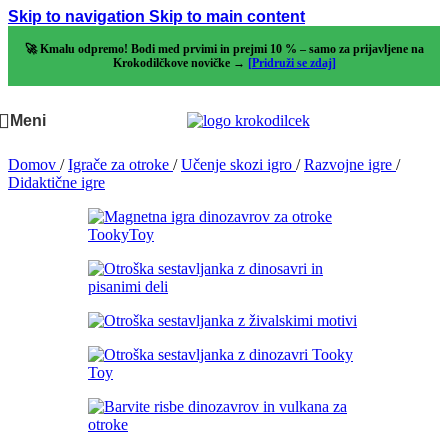
Skip to navigation
Skip to main content
🚀 Kmalu odpremo! Bodi med prvimi in prejmi 10 % – samo za prijavljene na
Krokodilčkove novičke →
[Pridruži se zdaj]
Meni
Domov
/
Igrače za otroke
/
Učenje skozi igro
/
Razvojne igre
/
Didaktične igre