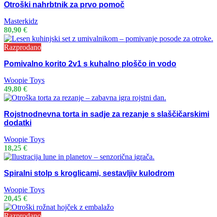
Otroški nahrbtnik za prvo pomoč
Masterkidz
80,90
€
Razprodano
Pomivalno korito 2v1 s kuhalno ploščo in vodo
Woopie Toys
49,80
€
Rojstnodnevna torta in sadje za rezanje s slaščičarskimi
dodatki
Woopie Toys
18,25
€
Spiralni stolp s kroglicami, sestavljiv kulodrom
Woopie Toys
20,45
€
Razprodano