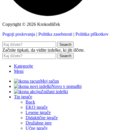
Copyright © 2026 Krokodilček
Pogoji poslovanja
|
Politika zasebnosti
|
Politika piškotkov
Search
Začnite tipkati, da vidite izdelke, ki jih iščete.
Search
Kategorije
Meni
Moj račun
Novo v ponudbi
Znižani izdelki
Tip igrače
Back
EKO igrače
Lesene igrače
Didaktične igrače
Družabne igre
Učne igrače