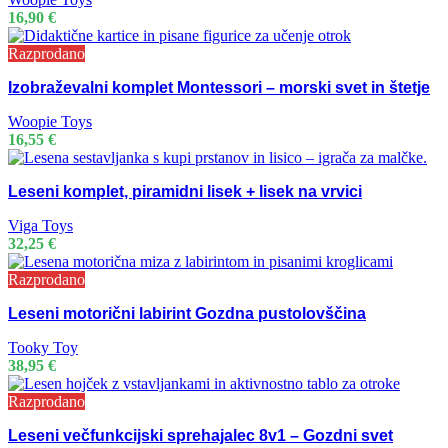
16,90
€
Razprodano
Izobraževalni komplet Montessori – morski svet in štetje
Woopie Toys
16,55
€
Leseni komplet, piramidni lisek + lisek na vrvici
Viga Toys
32,25
€
Razprodano
Leseni motorični labirint Gozdna pustolovščina
Tooky Toy
38,95
€
Razprodano
Leseni večfunkcijski sprehajalec 8v1 – Gozdni svet