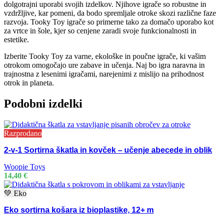
dolgotrajni uporabi svojih izdelkov. Njihove igrače so robustne in
vzdržljive, kar pomeni, da bodo spremljale otroke skozi različne faze
razvoja. Tooky Toy igrače so primerne tako za domačo uporabo kot
za vrtce in šole, kjer so cenjene zaradi svoje funkcionalnosti in
estetike.
Izberite Tooky Toy za varne, ekološke in poučne igrače, ki vašim
otrokom omogočajo ure zabave in učenja. Naj bo igra naravna in
trajnostna z lesenimi igračami, narejenimi z mislijo na prihodnost
otrok in planeta.
Podobni izdelki
Razprodano
2-v-1 Sortirna škatla in kovček – učenje abecede in oblik
Woopie Toys
14,40
€
💚 Eko
Eko sortirna košara iz bioplastike, 12+ m