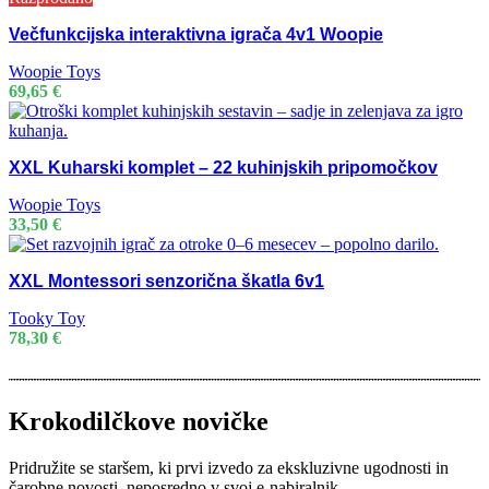
Večfunkcijska interaktivna igrača 4v1 Woopie
Woopie Toys
69,65
€
XXL Kuharski komplet – 22 kuhinjskih pripomočkov
Woopie Toys
33,50
€
XXL Montessori senzorična škatla 6v1
Tooky Toy
78,30
€
Krokodilčkove novičke
Pridružite se staršem, ki prvi izvedo za ekskluzivne ugodnosti in
čarobne novosti, neposredno v svoj e-nabiralnik.