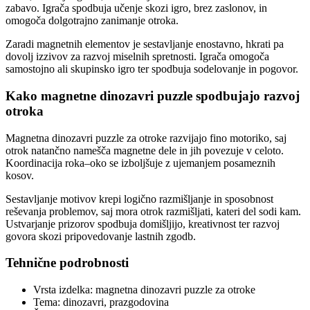
zabavo. Igrača spodbuja učenje skozi igro, brez zaslonov, in
omogoča dolgotrajno zanimanje otroka.
Zaradi magnetnih elementov je sestavljanje enostavno, hkrati pa
dovolj izzivov za razvoj miselnih spretnosti. Igrača omogoča
samostojno ali skupinsko igro ter spodbuja sodelovanje in pogovor.
Kako magnetne dinozavri puzzle spodbujajo razvoj
otroka
Magnetna dinozavri puzzle za otroke razvijajo fino motoriko, saj
otrok natančno namešča magnetne dele in jih povezuje v celoto.
Koordinacija roka–oko se izboljšuje z ujemanjem posameznih
kosov.
Sestavljanje motivov krepi logično razmišljanje in sposobnost
reševanja problemov, saj mora otrok razmišljati, kateri del sodi kam.
Ustvarjanje prizorov spodbuja domišljijo, kreativnost ter razvoj
govora skozi pripovedovanje lastnih zgodb.
Tehnične podrobnosti
Vrsta izdelka: magnetna dinozavri puzzle za otroke
Tema: dinozavri, prazgodovina