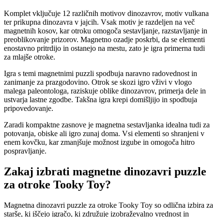
Komplet vključuje 12 različnih motivov dinozavrov, motiv vulkana
ter prikupna dinozavra v jajcih. Vsak motiv je razdeljen na več
magnetnih kosov, kar otroku omogoča sestavljanje, razstavljanje in
preoblikovanje prizorov. Magnetno ozadje poskrbi, da se elementi
enostavno pritrdijo in ostanejo na mestu, zato je igra primerna tudi
za mlajše otroke.
Igra s temi magnetnimi puzzli spodbuja naravno radovednost in
zanimanje za prazgodovino. Otrok se skozi igro vživi v vlogo
malega paleontologa, raziskuje oblike dinozavrov, primerja dele in
ustvarja lastne zgodbe. Takšna igra krepi domišljijo in spodbuja
pripovedovanje.
Zaradi kompaktne zasnove je magnetna sestavljanka idealna tudi za
potovanja, obiske ali igro zunaj doma. Vsi elementi so shranjeni v
enem kovčku, kar zmanjšuje možnost izgube in omogoča hitro
pospravljanje.
Zakaj izbrati magnetne dinozavri puzzle
za otroke Tooky Toy?
Magnetna dinozavri puzzle za otroke Tooky Toy so odlična izbira za
starše, ki iščejo igračo, ki združuje izobraževalno vrednost in