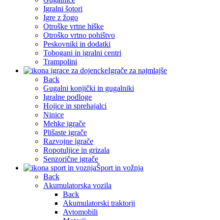
Igralni šotori
Igre z žogo
Otroške vrtne hiške
Otroško vrtno pohištvo
Peskovniki in dodatki
Tobogani in igralni centri
Trampolini
Igrače za najmlajše
Back
Gugalni konjički in gugalniki
Igralne podloge
Hojice in sprehajalci
Ninice
Mehke igrače
Plišaste igrače
Razvojne igrače
Ropotuljice in grizala
Senzorične igrače
Šport in vožnja
Back
Akumulatorska vozila
Back
Akumulatorski traktorji
Avtomobili