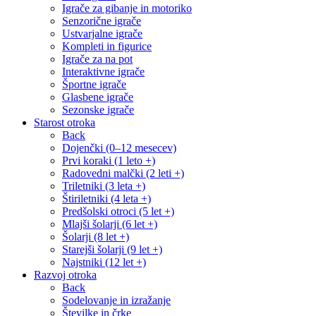
Igrače za gibanje in motoriko
Senzorične igrače
Ustvarjalne igrače
Kompleti in figurice
Igrače za na pot
Interaktivne igrače
Športne igrače
Glasbene igrače
Sezonske igrače
Starost otroka
Back
Dojenčki (0–12 mesecev)
Prvi koraki (1 leto +)
Radovedni malčki (2 leti +)
Triletniki (3 leta +)
Štiriletniki (4 leta +)
Predšolski otroci (5 let +)
Mlajši šolarji (6 let +)
Šolarji (8 let +)
Starejši šolarji (9 let +)
Najstniki (12 let +)
Razvoj otroka
Back
Sodelovanje in izražanje
Številke in črke