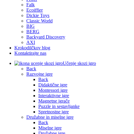
Falk
Ecoiffier
Dickie Toys
Classic World
BIG
BERG
Backyard Discovery
AXI
Krokodilčkov blog
Kontaktirajte nas
Učenje skozi igro
Back
Razvojne igre
Back
Didaktične igre
Montessori igre
Interaktivne igre
Magnetne igrače
Puzzle in sestavljanke
Spretnostne igre
Družabne in miselne igre
Back
Miselne igre
Družabne igre