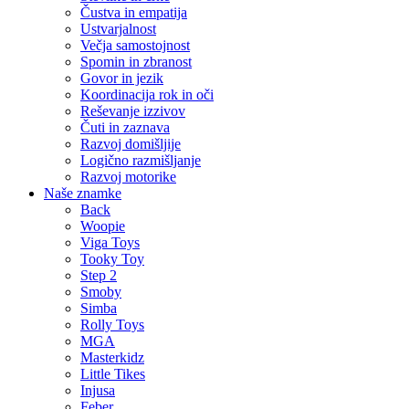
Čustva in empatija
Ustvarjalnost
Večja samostojnost
Spomin in zbranost
Govor in jezik
Koordinacija rok in oči
Reševanje izzivov
Čuti in zaznava
Razvoj domišljije
Logično razmišljanje
Razvoj motorike
Naše znamke
Back
Woopie
Viga Toys
Tooky Toy
Step 2
Smoby
Simba
Rolly Toys
MGA
Masterkidz
Little Tikes
Injusa
Feber