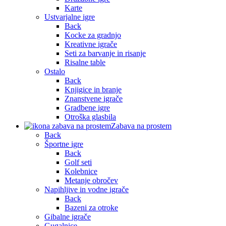
Karte
Ustvarjalne igre
Back
Kocke za gradnjo
Kreativne igrače
Seti za barvanje in risanje
Risalne table
Ostalo
Back
Knjigice in branje
Znanstvene igrače
Gradbene igre
Otroška glasbila
Zabava na prostem
Back
Športne igre
Back
Golf seti
Kolebnice
Metanje obročev
Napihljive in vodne igrače
Back
Bazeni za otroke
Gibalne igrače
Gugalnice