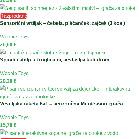
28,30
€
Razprodano
Senzorični vrtiljak – čebela, piščanček, zajček (3 kosi)
Woopie Toys
26,60
€
Spiralni stolp s kroglicami, sestavljiv kulodrom
Woopie Toys
29,30
€
Vesoljska raketa 6v1 – senzorična Montessori igrača
Woopie Toys
15,70
€