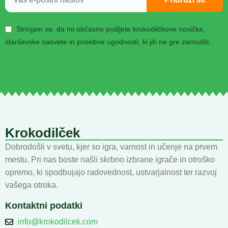
Strinjam se, da mi občasno pošljete krokodilčkove novičke,
starševske nasvete in posebne ugodnosti, ki jih ne gre zamuditi.
Politika zasebnosti
Krokodilček
Dobrodošli v svetu, kjer so igra, varnost in učenje na prvem
mestu. Pri nas boste našli skrbno izbrane igrače in otroško
opremo, ki spodbujajo radovednost, ustvarjalnost ter razvoj
vašega otroka.
Kontaktni podatki
info@krokodilcek.com