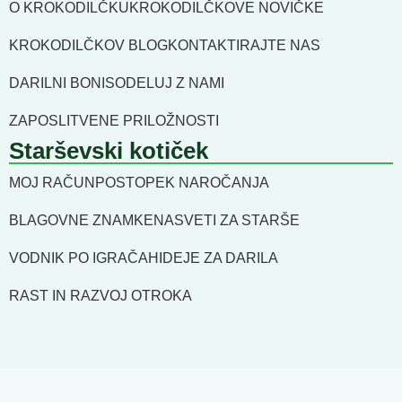
O KROKODILČKU
KROKODILČKOVE NOVIČKE
KROKODILČKOV BLOG
KONTAKTIRAJTE NAS
DARILNI BONI
SODELUJ Z NAMI
ZAPOSLITVENE PRILOŽNOSTI
Starševski kotiček
MOJ RAČUN
POSTOPEK NAROČANJA
BLAGOVNE ZNAMKE
NASVETI ZA STARŠE
VODNIK PO IGRAČAH
IDEJE ZA DARILA
RAST IN RAZVOJ OTROKA