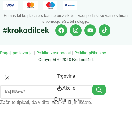
Pri nas lahko plačate s kartico brez skrbi – vaši podatki so varno šifrirani
s pomočjo SSL-tehnologije.
#krokodilcek
Pogoji poslovanja
|
Politika zasebnosti
|
Politika piškotkov
Copyright © 2026 Krokodilček
Trgovina
Akcije
Moj račun
Začnite tipkati, da vidite izdelke, ki jih iščete.