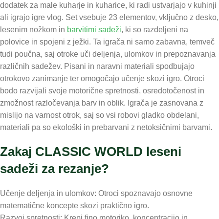
dodatek za male kuharje in kuharice, ki radi ustvarjajo v kuhinji
ali igrajo igre vlog. Set vsebuje 23 elementov, vključno z desko,
lesenim nožkom in
barvitimi sadeži
, ki so razdeljeni na
polovice in spojeni z ježki. Ta igrača ni samo zabavna, temveč
tudi poučna, saj otroke uči deljenja, ulomkov in prepoznavanja
različnih sadežev. Pisani in naravni materiali spodbujajo
otrokovo zanimanje ter omogočajo učenje skozi igro. Otroci
bodo razvijali svoje motorične spretnosti, osredotočenost in
zmožnost razločevanja barv in oblik. Igrača je zasnovana z
mislijo na varnost otrok, saj so vsi robovi gladko obdelani,
materiali pa so ekološki in prebarvani z netoksičnimi barvami.
Zakaj CLASSIC WORLD leseni
sadeži za rezanje?
Učenje deljenja in ulomkov: Otroci spoznavajo osnovne
matematične koncepte skozi praktično igro.
Razvoj spretnosti: Krepi fino motoriko, koncentracijo in