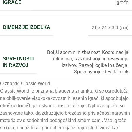
IGRAČE
igrače
DIMENZIJE IZDELKA
21 x 24 x 3,4 (cm)
Boljši spomin in zbranost
,
Koordinacija
SPRETNOSTI
rok in oči
,
Razmišljanje in reševanje
IN RAZVOJ
izzivov
,
Razvoj logike in učenja
,
Spoznavanje številk in črk
O znamki Classic World
Classic World je priznana blagovna znamka, ki se osredotoča
na oblikovanje visokokakovostnih lesenih igrač, ki spodbujajo
otroško domišljijo, ustvarjalnost in učenje. Njihove igrače so
zasnovane tako, da združujejo brezčasno privlačnost naravnih
materialov s sodobnimi pedagoškimi smernicami. Vse igrače
so narejene iz lesa, pridobljenega iz trajnostnih virov, kar