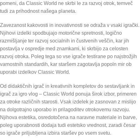
pomeni, da Classic World ne skrbi le za razvoj otrok, temveč
tudi za prihodnost našega planeta.
Zavezanost kakovosti in inovativnosti se odraža v vsaki igrački.
Njihovi izdelki spodbujajo motorične spretnosti, logično
razmišljanje ter razvoj socialnih in čustvenih veščin, kar jih
postavlja v ospredje med znamkami, ki skrbijo za celosten
razvoj otroka. Poleg tega so vse igrače testirane po najstrožjih
varnostnih standardih, kar staršem zagotavlja popoln mir ob
uporabi izdelkov Classic World.
Od didaktičnih igrač in kreativnih kompletov do sestavljank in
igrač za igro vlog – Classic World ponuja širok izbor, primeren
za otroke različnih starosti. Vsak izdelek je zasnovan z mislijo
na dolgotrajno uporabo in prilagoditev otrokovemu razvoju.
Njihova estetika, osredotočena na naravne materiale in barve,
poleg uporabnosti dodaja tudi estetsko vrednost, zaradi česar
so igrače priljubljena izbira staršev po vsem svetu.