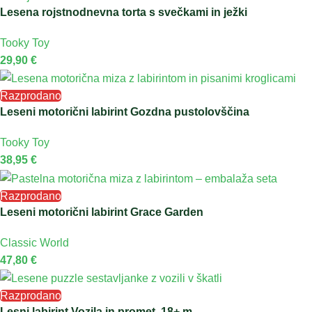
Lesena rojstnodnevna torta s svečkami in ježki
Tooky Toy
29,90
€
Razprodano
Leseni motorični labirint Gozdna pustolovščina
Tooky Toy
38,95
€
Razprodano
Leseni motorični labirint Grace Garden
Classic World
47,80
€
Razprodano
Lesni labirint Vozila in promet, 18+ m