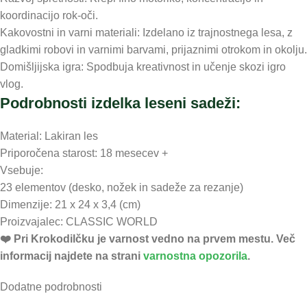
koordinacijo rok-oči.
Kakovostni in varni materiali: Izdelano iz trajnostnega lesa, z
gladkimi robovi in varnimi barvami, prijaznimi otrokom in okolju.
Domišljijska igra: Spodbuja kreativnost in učenje skozi igro
vlog.
Podrobnosti izdelka leseni sadeži:
Material: Lakiran les
Priporočena starost: 18 mesecev +
Vsebuje:
23 elementov (desko, nožek in sadeže za rezanje)
Dimenzije: 21 x 24 x 3,4 (cm)
Proizvajalec: CLASSIC WORLD
❤️ ️Pri Krokodilčku je varnost vedno na prvem mestu. Več
informacij najdete na strani
varnostna opozorila
.
Dodatne podrobnosti