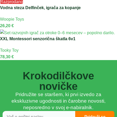
Razprodano
Vodna steza Delfinček, igrača za kopanje
Woopie Toys
26,20
€
XXL Montessori senzorična škatla 6v1
Tooky Toy
78,30
€
Krokodilčkove
novičke
Pridružite se staršem, ki prvi izvedo za
ekskluzivne ugodnosti in čarobne novosti,
neposredno v svoj e-nabiralnik.
Pridruži se