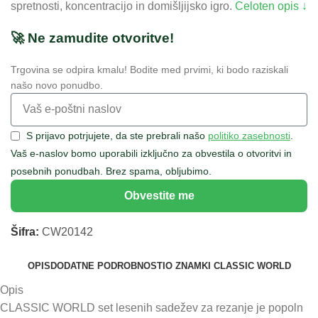
spretnosti, koncentracijo in domišljijsko igro.
Celoten opis ↓
🚀 Ne zamudite otvoritve!
Trgovina se odpira kmalu! Bodite med prvimi, ki bodo raziskali
našo novo ponudbo.
S prijavo potrjujete, da ste prebrali našo
politiko zasebnosti
.
Vaš e-naslov bomo uporabili izključno za obvestila o otvoritvi in
posebnih ponudbah. Brez spama, obljubimo.
Obvestite me
Šifra:
CW20142
OPIS
DODATNE PODROBNOSTI
O ZNAMKI CLASSIC WORLD
Opis
CLASSIC WORLD set lesenih sadežev za rezanje je popoln