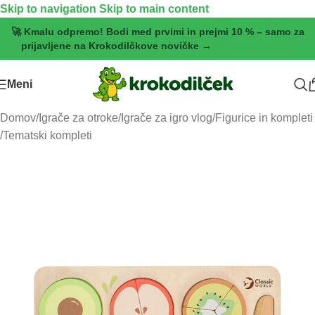
Skip to navigation
Skip to main content
🚀 Kmalu odpremo! Bodi med prvimi in prejmi 10 % – samo za
prijavljene na Krokodilčkove novičke →
[Pridruži se zdaj]
Meni
Domov
/
Igrače za otroke
/
Igrače za igro vlog
/
Figurice in kompleti
/
Tematski kompleti