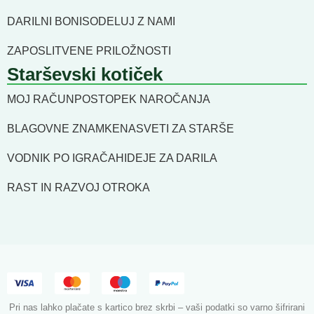
DARILNI BONI
SODELUJ Z NAMI
ZAPOSLITVENE PRILOŽNOSTI
Starševski kotiček
MOJ RAČUN
POSTOPEK NAROČANJA
BLAGOVNE ZNAMKE
NASVETI ZA STARŠE
VODNIK PO IGRAČAH
IDEJE ZA DARILA
RAST IN RAZVOJ OTROKA
Pri nas lahko plačate s kartico brez skrbi – vaši podatki so varno šifrirani