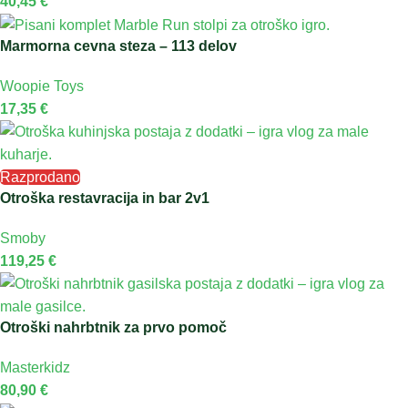
40,45
€
Marmorna cevna steza – 113 delov
Woopie Toys
17,35
€
Razprodano
Otroška restavracija in bar 2v1
Smoby
119,25
€
Otroški nahrbtnik za prvo pomoč
Masterkidz
80,90
€