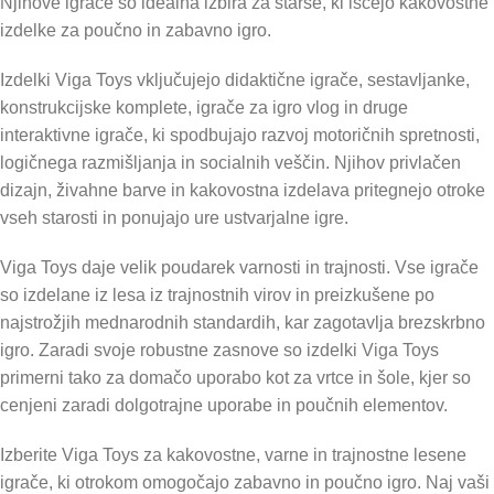
Njihove igrače so idealna izbira za starše, ki iščejo kakovostne
izdelke za poučno in zabavno igro.
Izdelki Viga Toys vključujejo didaktične igrače, sestavljanke,
konstrukcijske komplete, igrače za igro vlog in druge
interaktivne igrače, ki spodbujajo razvoj motoričnih spretnosti,
logičnega razmišljanja in socialnih veščin. Njihov privlačen
dizajn, živahne barve in kakovostna izdelava pritegnejo otroke
vseh starosti in ponujajo ure ustvarjalne igre.
Viga Toys daje velik poudarek varnosti in trajnosti. Vse igrače
so izdelane iz lesa iz trajnostnih virov in preizkušene po
najstrožjih mednarodnih standardih, kar zagotavlja brezskrbno
igro. Zaradi svoje robustne zasnove so izdelki Viga Toys
primerni tako za domačo uporabo kot za vrtce in šole, kjer so
cenjeni zaradi dolgotrajne uporabe in poučnih elementov.
Izberite Viga Toys za kakovostne, varne in trajnostne lesene
igrače, ki otrokom omogočajo zabavno in poučno igro. Naj vaši