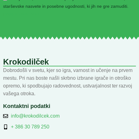
starševske nasvete in posebne ugodnosti, ki jih ne gre zamuditi.
Politika zasebnosti
Krokodilček
Dobrodošli v svetu, kjer so igra, varnost in učenje na prvem
mestu. Pri nas boste našli skrbno izbrane igrače in otroško
opremo, ki spodbujajo radovednost, ustvarjalnost ter razvoj
vašega otroka.
Kontaktni podatki
info@krokodilcek.com
+ 386 30 789 250