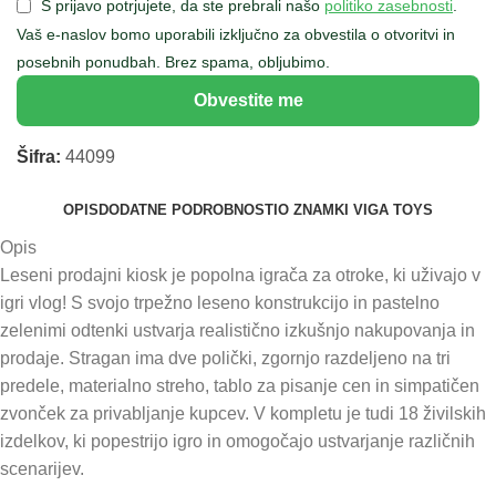
S prijavo potrjujete, da ste prebrali našo
politiko zasebnosti
.
Vaš e-naslov bomo uporabili izključno za obvestila o otvoritvi in
posebnih ponudbah. Brez spama, obljubimo.
Obvestite me
Šifra:
44099
OPIS
DODATNE PODROBNOSTI
O ZNAMKI VIGA TOYS
Opis
Leseni prodajni kiosk je popolna igrača za otroke, ki uživajo v
igri vlog! S svojo trpežno leseno konstrukcijo in pastelno
zelenimi odtenki ustvarja realistično izkušnjo nakupovanja in
prodaje. Stragan ima dve polički, zgornjo razdeljeno na tri
predele, materialno streho, tablo za pisanje cen in simpatičen
zvonček za privabljanje kupcev. V kompletu je tudi 18 živilskih
izdelkov, ki popestrijo igro in omogočajo ustvarjanje različnih
scenarijev.