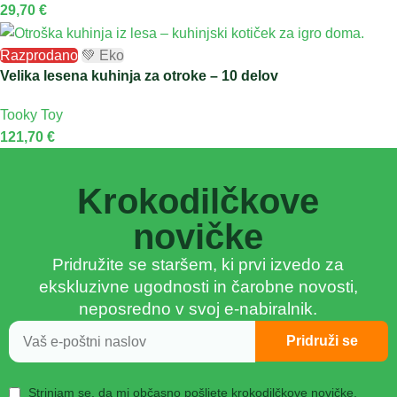
29,70
€
Razprodano
💚 Eko
Velika lesena kuhinja za otroke – 10 delov
Tooky Toy
121,70
€
Krokodilčkove
novičke
Pridružite se staršem, ki prvi izvedo za
ekskluzivne ugodnosti in čarobne novosti,
neposredno v svoj e-nabiralnik.
Pridruži se
Strinjam se, da mi občasno pošljete krokodilčkove novičke,