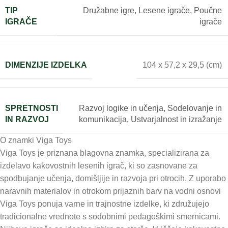
TIP
Družabne igre
,
Lesene igrače
,
Poučne
IGRAČE
igrače
DIMENZIJE IZDELKA
104 x 57,2 x 29,5 (cm)
SPRETNOSTI
Razvoj logike in učenja
,
Sodelovanje in
IN RAZVOJ
komunikacija
,
Ustvarjalnost in izražanje
O znamki Viga Toys
Viga Toys je priznana blagovna znamka, specializirana za
izdelavo kakovostnih lesenih igrač, ki so zasnovane za
spodbujanje učenja, domišljije in razvoja pri otrocih. Z uporabo
naravnih materialov in otrokom prijaznih barv na vodni osnovi
Viga Toys ponuja varne in trajnostne izdelke, ki združujejo
tradicionalne vrednote s sodobnimi pedagoškimi smernicami.