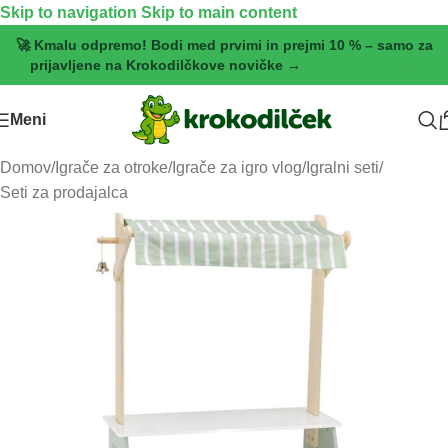
Skip to navigation
Skip to main content
🚀 Kmalu odpremo! Bodi med prvimi in prejmi 10 % – samo za
prijavljene na Krokodilčkove novičke →
[Pridruži se zdaj]
Meni
Domov
/
Igrače za otroke
/
Igrače za igro vlog
/
Igralni seti
/
Seti za prodajalca