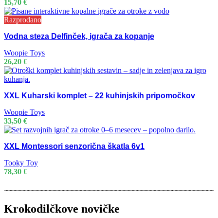
15,70
€
Razprodano
Vodna steza Delfinček, igrača za kopanje
Woopie Toys
26,20
€
XXL Kuharski komplet – 22 kuhinjskih pripomočkov
Woopie Toys
33,50
€
XXL Montessori senzorična škatla 6v1
Tooky Toy
78,30
€
Krokodilčkove novičke