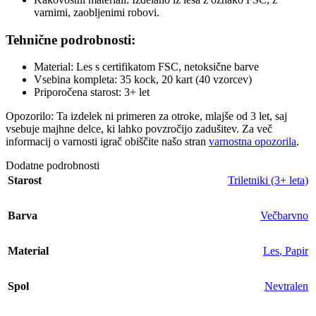
varnimi, zaobljenimi robovi.
Tehnične podrobnosti:
Material: Les s certifikatom FSC, netoksične barve
Vsebina kompleta: 35 kock, 20 kart (40 vzorcev)
Priporočena starost: 3+ let
Opozorilo: Ta izdelek ni primeren za otroke, mlajše od 3 let, saj
vsebuje majhne delce, ki lahko povzročijo zadušitev. Za več
informacij o varnosti igrač obiščite našo stran
varnostna opozorila
.
Dodatne podrobnosti
Starost
Triletniki (3+ leta)
Barva
Večbarvno
Material
Les
,
Papir
Spol
Nevtralen