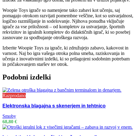
Woopie Toys igrače so namenjene tako zabavi kot učenju, saj
pomagajo otrokom razvijati pomembne veščine, kot so ustvarjalnost,
logično razmišljanje in sodelovanje. Njihova ponudba vključuje
igrače za vse priložnosti – od kompletov za ustvarjanje, športnih
rekvizitov in igralnih kompletov do didaktičnih igrač, ki so posebej
zasnovane za spodbujanje otroškega razvoja.
Izberite Woopie Toys za igrače, ki združujejo zabavo, kakovost in
varnost. Naj bo igra vašega otroka polna smeha, raziskovanja in
učenja z inovativnimi izdelki, ki so prilagojeni sodobnim potrebam
in pričakovanjem staršev ter otrok.
Podobni izdelki
Razprodano
Elektronska blagajna s skenerjem in tehtnico
Smoby
68,80
€