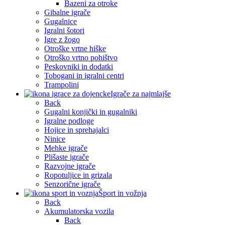
Bazeni za otroke
Gibalne igrače
Gugalnice
Igralni šotori
Igre z žogo
Otroške vrtne hiške
Otroško vrtno pohištvo
Peskovniki in dodatki
Tobogani in igralni centri
Trampolini
Igrače za najmlajše
Back
Gugalni konjički in gugalniki
Igralne podloge
Hojice in sprehajalci
Ninice
Mehke igrače
Plišaste igrače
Razvojne igrače
Ropotuljice in grizala
Senzorične igrače
Šport in vožnja
Back
Akumulatorska vozila
Back