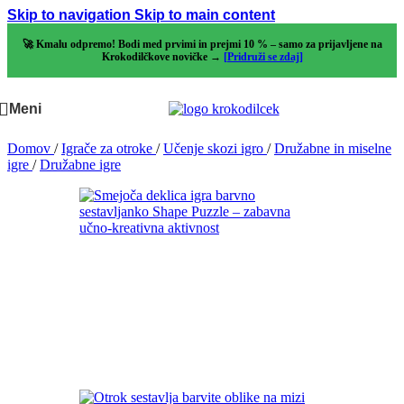
Skip to navigation
Skip to main content
🚀 Kmalu odpremo! Bodi med prvimi in prejmi 10 % – samo za prijavljene na
Krokodilčkove novičke →
[Pridruži se zdaj]
Meni
Domov
/
Igrače za otroke
/
Učenje skozi igro
/
Družabne in miselne
igre
/
Družabne igre