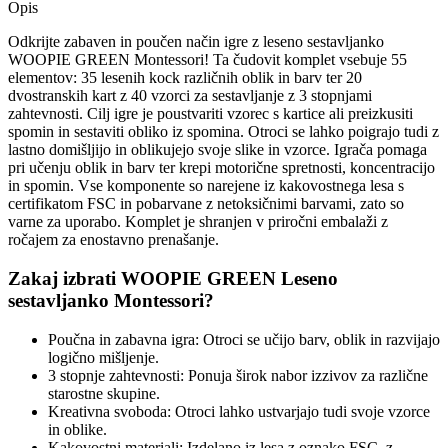
Opis
Odkrijte zabaven in poučen način igre z leseno sestavljanko
WOOPIE GREEN Montessori! Ta čudovit komplet vsebuje 55
elementov: 35 lesenih kock različnih oblik in barv ter 20
dvostranskih kart z 40 vzorci za sestavljanje z 3 stopnjami
zahtevnosti. Cilj igre je poustvariti vzorec s kartice ali preizkusiti
spomin in sestaviti obliko iz spomina. Otroci se lahko poigrajo tudi z
lastno domišljijo in oblikujejo svoje slike in vzorce. Igrača pomaga
pri učenju oblik in barv ter krepi motorične spretnosti, koncentracijo
in spomin. Vse komponente so narejene iz kakovostnega lesa s
certifikatom FSC in pobarvane z netoksičnimi barvami, zato so
varne za uporabo. Komplet je shranjen v priročni embalaži z
ročajem za enostavno prenašanje.
Zakaj izbrati WOOPIE GREEN Leseno
sestavljanko Montessori?
Poučna in zabavna igra: Otroci se učijo barv, oblik in razvijajo
logično mišljenje.
3 stopnje zahtevnosti: Ponuja širok nabor izzivov za različne
starostne skupine.
Kreativna svoboda: Otroci lahko ustvarjajo tudi svoje vzorce
in oblike.
Kakovostni materiali: Izdelano iz lesa z oznako FSC, z