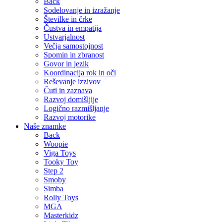
Back
Sodelovanje in izražanje
Številke in črke
Čustva in empatija
Ustvarjalnost
Večja samostojnost
Spomin in zbranost
Govor in jezik
Koordinacija rok in oči
Reševanje izzivov
Čuti in zaznava
Razvoj domišljije
Logično razmišljanje
Razvoj motorike
Naše znamke
Back
Woopie
Viga Toys
Tooky Toy
Step 2
Smoby
Simba
Rolly Toys
MGA
Masterkidz