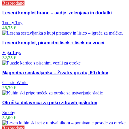
Razprodano
Leseni komplet hrane – sadje, zelenjava in dodatki
Tooky Toy
48,75
€
Leseni komplet, piramidni lisek + lisek na vrvici
Viga Toys
32,25
€
Magnetna sestavljanka – Živali v gozdu, 60 delov
Classic World
25,70
€
Otroška delavnica za peko zdravih piškotov
Smoby
52,00
€
Razprodano