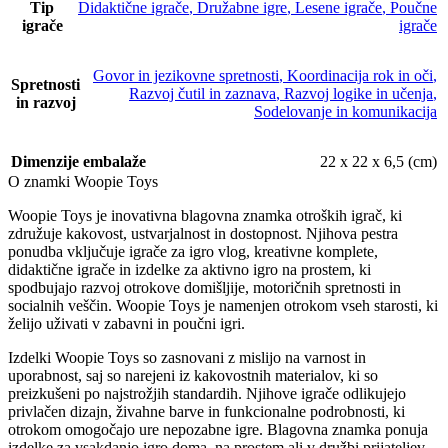
Tip
Didaktične igrače
,
Družabne igre
,
Lesene igrače
,
Poučne
igrače
igrače
Govor in jezikovne spretnosti
,
Koordinacija rok in oči
,
Spretnosti
Razvoj čutil in zaznava
,
Razvoj logike in učenja
,
in razvoj
Sodelovanje in komunikacija
Dimenzije embalaže
22 x 22 x 6,5 (cm)
O znamki Woopie Toys
Woopie Toys je inovativna blagovna znamka otroških igrač, ki
združuje kakovost, ustvarjalnost in dostopnost. Njihova pestra
ponudba vključuje igrače za igro vlog, kreativne komplete,
didaktične igrače in izdelke za aktivno igro na prostem, ki
spodbujajo razvoj otrokove domišljije, motoričnih spretnosti in
socialnih veščin. Woopie Toys je namenjen otrokom vseh starosti, ki
želijo uživati v zabavni in poučni igri.
Izdelki Woopie Toys so zasnovani z mislijo na varnost in
uporabnost, saj so narejeni iz kakovostnih materialov, ki so
preizkušeni po najstrožjih standardih. Njihove igrače odlikujejo
privlačen dizajn, živahne barve in funkcionalne podrobnosti, ki
otrokom omogočajo ure nepozabne igre. Blagovna znamka ponuja
izdelke za vsakdanjo igro doma, na prostem ali v družbi prijateljev.