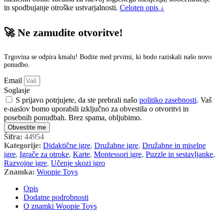
in spodbujanje otroške ustvarjalnosti.
Celoten opis ↓
🚀 Ne zamudite otvoritve!
Trgovina se odpira kmalu! Bodite med prvimi, ki bodo raziskali našo novo
ponudbo.
Email
Soglasje
S prijavo potrjujete, da ste prebrali našo
politiko zasebnosti
. Vaš
e-naslov bomo uporabili izključno za obvestila o otvoritvi in
posebnih ponudbah. Brez spama, obljubimo.
Obvestite me
Šifra:
44954
Kategorije:
Didaktične igre
,
Družabne igre
,
Družabne in miselne
igre
,
Igrače za otroke
,
Karte
,
Montessori igre
,
Puzzle in sestavljanke
,
Razvojne igre
,
Učenje skozi igro
Znamka:
Woopie Toys
Opis
Dodatne podrobnosti
O znamki Woopie Toys