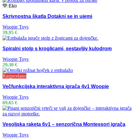
💚 Eko
Skrivnostna škatla Dotakni se in ujemi
Woopie Toys
39,95
€
Spiralni stolp s kroglicami, sestavljiv kulodrom
Woopie Toys
29,30
€
Razprodano
Večfunkcijska interaktivna igrača 4v1 Woopie
Woopie Toys
69,65
€
Vesoljska raketa 6v1 – senzorična Montessori igrača
Woopie Toys