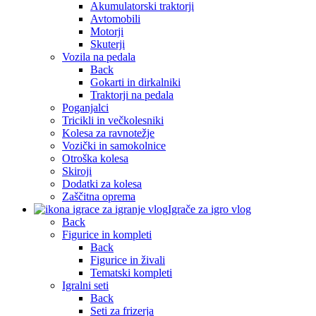
Akumulatorski traktorji
Avtomobili
Motorji
Skuterji
Vozila na pedala
Back
Gokarti in dirkalniki
Traktorji na pedala
Poganjalci
Tricikli in večkolesniki
Kolesa za ravnotežje
Vozički in samokolnice
Otroška kolesa
Skiroji
Dodatki za kolesa
Zaščitna oprema
Igrače za igro vlog
Back
Figurice in kompleti
Back
Figurice in živali
Tematski kompleti
Igralni seti
Back
Seti za frizerja