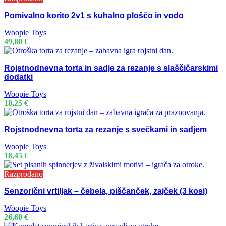
Pomivalno korito 2v1 s kuhalno ploščo in vodo
Woopie Toys
49,80
€
Rojstnodnevna torta in sadje za rezanje s slaščičarskimi
dodatki
Woopie Toys
18,25
€
Rojstnodnevna torta za rezanje s svečkami in sadjem
Woopie Toys
18,45
€
Razprodano
Senzorični vrtiljak – čebela, piščanček, zajček (3 kosi)
Woopie Toys
26,60
€