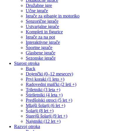
Didaktične igrače
Družabne igre
Učne igrače
Igrače za gibanje in motoriko
Senzorične igrače
Ustvarjalne igrače
Kompleti in figurice
Igrače za na pot
Interaktivne igrače
Športne igrače
Glasbene igrače
Sezonske igrače
Starost otroka
Back
Dojenčki (0–12 mesecev)
Prvi koraki (1 leto +)
Radovedni malčki (2 leti +)
Triletniki (3 leta +)
Štiriletniki (4 leta +)
Predšolski otroci (5 let +)
Mlajši šolarji (6 let +)
Šolarji (8 let +)
Starejši šolarji (9 let +)
Najstniki (12 let +)
Razvoj otroka