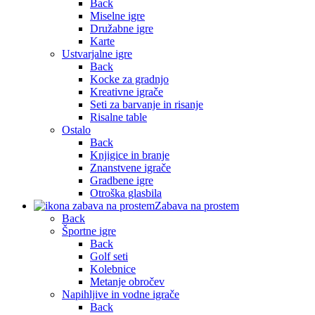
Back
Miselne igre
Družabne igre
Karte
Ustvarjalne igre
Back
Kocke za gradnjo
Kreativne igrače
Seti za barvanje in risanje
Risalne table
Ostalo
Back
Knjigice in branje
Znanstvene igrače
Gradbene igre
Otroška glasbila
Zabava na prostem
Back
Športne igre
Back
Golf seti
Kolebnice
Metanje obročev
Napihljive in vodne igrače
Back