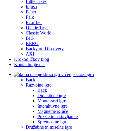
Little Tikes
Injusa
Feber
Falk
Ecoiffier
Dickie Toys
Classic World
BIG
BERG
Backyard Discovery
AXI
Krokodilčkov blog
Kontaktirajte nas
Učenje skozi igro
Back
Razvojne igre
Back
Didaktične igre
Montessori igre
Interaktivne igre
Magnetne igrače
Puzzle in sestavljanke
Spretnostne igre
Družabne in miselne igre