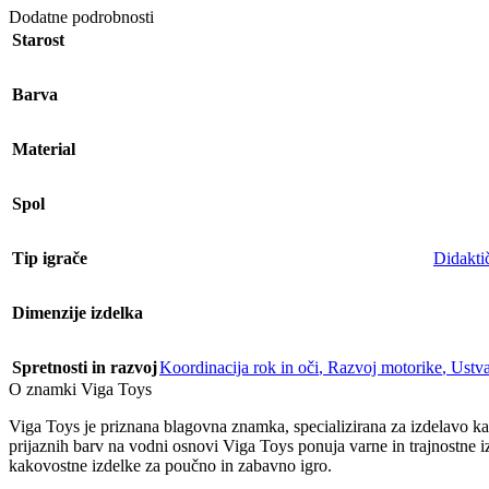
Dodatne podrobnosti
Starost
Barva
Material
Spol
Tip igrače
Didakti
Dimenzije izdelka
Spretnosti in razvoj
Koordinacija rok in oči
,
Razvoj motorike
,
Ustva
O znamki Viga Toys
Viga Toys je priznana blagovna znamka, specializirana za izdelavo kak
prijaznih barv na vodni osnovi Viga Toys ponuja varne in trajnostne iz
kakovostne izdelke za poučno in zabavno igro.