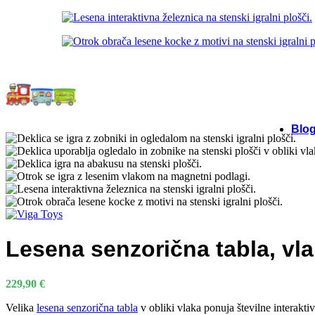
Blo
Lesena senzorična tabla, vl
229,90
€
Velika
lesena senzorična tabla
v obliki vlaka ponuja številne interakti