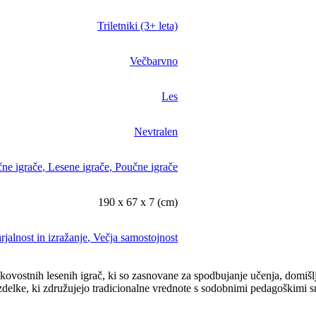
Triletniki (3+ leta)
Večbarvno
Les
Nevtralen
čne igrače
,
Lesene igrače
,
Poučne igrače
190 x 67 x 7 (cm)
rjalnost in izražanje
,
Večja samostojnost
ovostnih lesenih igrač, ki so zasnovane za spodbujanje učenja, domišlj
delke, ki združujejo tradicionalne vrednote s sodobnimi pedagoškimi sme