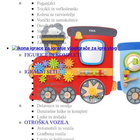
Poganjalci
Tricikli in večkolesniki
Lesen
Kolesa za razvnotežje
Vozički in samokolnice
Otroška kolesa
Didak
Skiroji
Dodatki za kolesa
Zaščitna oprema
Senzo
Igrače za igro vlog
FIGURICE IN KOMPLETI
Figurice in živali
Kompl
Tematski kompleti
IGRALNI SETI
Seti za frizerja
Igrač
Seti za gasilca
Seti za kuharje
Seti za prodajalca
Učne 
Seti za zdravnika
Delavnice in orodja
Domiselne hiške in kompleti
Glasb
Lutke in dodatki
OTROŠKA VOZILA
Avtomobili in vozila
Ustvar
Gradbena vozila
Letala in helikopterji