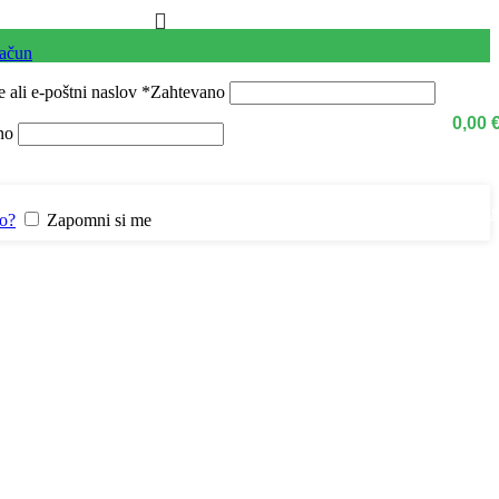
račun
 ali e-poštni naslov
*
Zahtevano
0,00
no
Kontaktirajte na
lo?
Zapomni si me