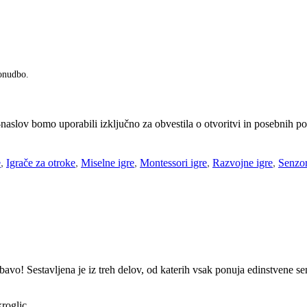
ponudbo.
-naslov bomo uporabili izključno za obvestila o otvoritvi in posebnih 
e
,
Igrače za otroke
,
Miselne igre
,
Montessori igre
,
Razvojne igre
,
Senzor
bavo! Sestavljena je iz treh delov, od katerih vsak ponuja edinstvene se
roglic.