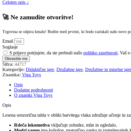
Celoten opis ↓
🚀 Ne zamudite otvoritve!
Trgovina se odpira kmalu! Bodite med prvimi, ki bodo raziskali našo novo 
Email
Soglasje
S prijavo potrjujete, da ste prebrali našo
politiko zasebnosti
. Vaš e
Obvestite me
Šifra:
44717
Kategorije:
Didaktične igre
,
Družabne igre
,
Družabne in miselne igr
Znamka:
Viga Toys
Opis
Dodatne podrobnosti
O znamki Viga Toys
Opis
Lesena senzorična tabla v obliki barvitega vlaka združuje učenje in za
Rdeča lokomotiva
vključuje zobnike, mlin in ogledalo.
Modri vagon
ima ksilofon, motorično zanko in izstreljevalnik k