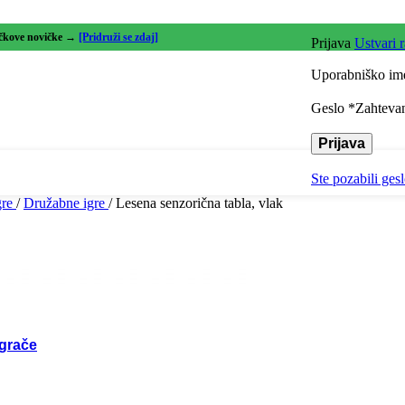
r in jezik
lčkove novičke →
[Pridruži se zdaj]
Prijava
Ustvari 
dinacija rok in oči
Uporabniško ime
Geslo
*
Zahteva
vanje izzivov
Prijava
 in zaznava
Ste pozabili ges
gre
/
Družabne igre
/
Lesena senzorična tabla, vlak
oj domišljije
čno razmišljanje
oj motorike
igrače
grače