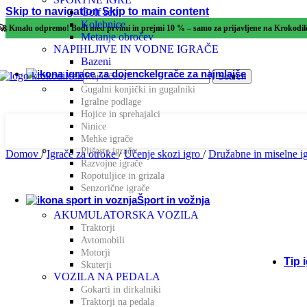
Skip to navigation
Skip to main content
Golf seti
Govo
Kolebnice
🚀 Kmalu odpremo! Bodi med prvimi in prejmi 10 % – samo za prijavljene na Krokodi
Metanje obročev
NAPIHLJIVE IN VODNE IGRAČE
Koor
Bazeni
Igrače za najmlajše
Search
Gugalni konjički in gugalniki
Reše
Igralne podlage
Hojice in sprehajalci
Ninice
Čuti
Mehke igrače
Plišaste igrače
Domov
/
Igrače za otroke
/
Učenje skozi igro
/
Družabne in miselne i
Razvojne igrače
Razv
Ropotuljice in grizala
Senzorične igrače
Šport in vožnja
Logi
AKUMULATORSKA VOZILA
Traktorji
Avtomobili
Razv
Motorji
Tip 
Skuterji
VOZILA NA PEDALA
Gokarti in dirkalniki
Eko i
Traktorji na pedala