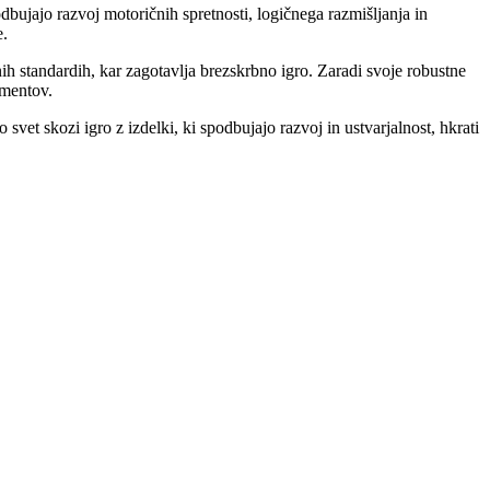
odbujajo razvoj motoričnih spretnosti, logičnega razmišljanja in
e.
nih standardih, kar zagotavlja brezskrbno igro. Zaradi svoje robustne
ementov.
vet skozi igro z izdelki, ki spodbujajo razvoj in ustvarjalnost, hkrati