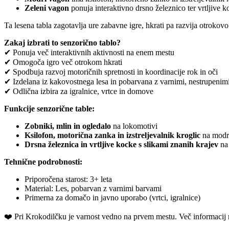
Zeleni vagon
ponuja interaktivno drsno železnico ter vrtljive k
Ta lesena tabla zagotavlja ure zabavne igre, hkrati pa razvija otrokovo
Zakaj izbrati to senzorično tablo?
✔ Ponuja več interaktivnih aktivnosti na enem mestu
✔ Omogoča igro več otrokom hkrati
✔ Spodbuja razvoj motoričnih spretnosti in koordinacije rok in oči
✔ Izdelana iz kakovostnega lesa in pobarvana z varnimi, nestrupenim
✔ Odlična izbira za igralnice, vrtce in domove
Funkcije senzorične table:
Zobniki, mlin in ogledalo
na lokomotivi
Ksilofon, motorična zanka in izstreljevalnik kroglic
na modr
Drsna železnica in vrtljive kocke s slikami znanih krajev
na
Tehnične podrobnosti:
Priporočena starost: 3+ leta
Material: Les, pobarvan z varnimi barvami
Primerna za domačo in javno uporabo (vrtci, igralnice)
❤️ ️Pri Krokodilčku je varnost vedno na prvem mestu. Več informacij 