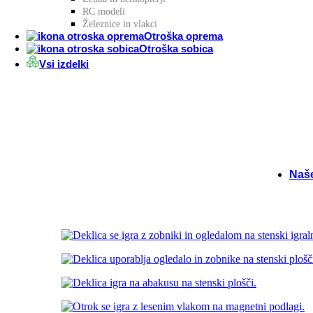
RC modeli
Igrače
Železnice in vlakci
Otroška oprema
Otroška sobica
Intera
Vsi izdelki
Druža
Šport
Sezon
Naš