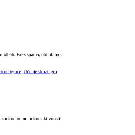
ponudbah. Brez spama, obljubimo.
ične igrače
,
Učenje skozi igro
nzorične in motorične aktivnosti: