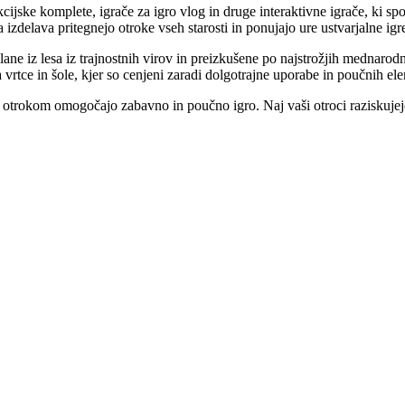
cijske komplete, igrače za igro vlog in druge interaktivne igrače, ki sp
izdelava pritegnejo otroke vseh starosti in ponujajo ure ustvarjalne igr
elane iz lesa iz trajnostnih virov in preizkušene po najstrožjih mednarod
rtce in šole, kjer so cenjeni zaradi dolgotrajne uporabe in poučnih el
 otrokom omogočajo zabavno in poučno igro. Naj vaši otroci raziskujejo s