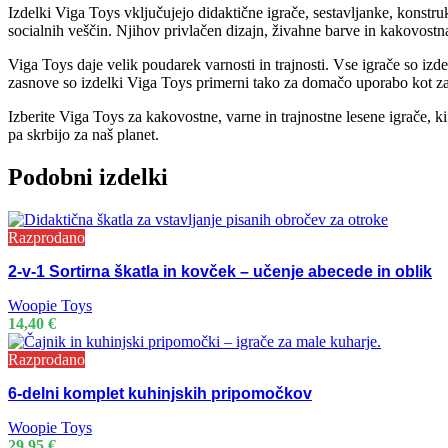
Izdelki Viga Toys vključujejo didaktične igrače, sestavljanke, konstruk
socialnih veščin. Njihov privlačen dizajn, živahne barve in kakovostna 
Viga Toys daje velik poudarek varnosti in trajnosti. Vse igrače so izd
zasnove so izdelki Viga Toys primerni tako za domačo uporabo kot za v
Izberite Viga Toys za kakovostne, varne in trajnostne lesene igrače, ki
pa skrbijo za naš planet.
Podobni izdelki
Razprodano
2-v-1 Sortirna škatla in kovček – učenje abecede in oblik
Woopie Toys
14,40
€
Razprodano
6-delni komplet kuhinjskih pripomočkov
Woopie Toys
29,95
€