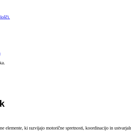
Injusa
Feber
Falk
Ecoiffier
Dickie toys
Classic World
BIG
BERG
Backyard Discovery
AXI
g
ak
vne elemente, ki razvijajo motorične spretnosti, koordinacijo in ustvarja