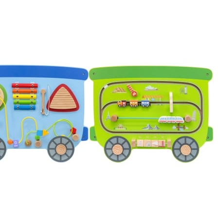
e igrače
tične igrače
rične igrače
eti in figurice
e za gibanje in motoriko
igrače
ene igrače
jalne igrače