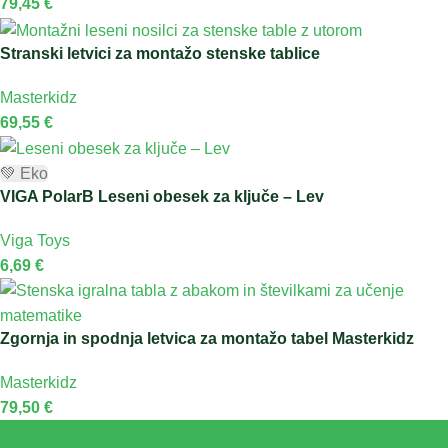
79,45
€
Stranski letvici za montažo stenske tablice
Masterkidz
69,55
€
💚 Eko
VIGA PolarB Leseni obesek za ključe – Lev
Viga Toys
6,69
€
Zgornja in spodnja letvica za montažo tabel Masterkidz
Masterkidz
79,50
€