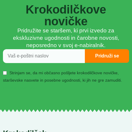
Krokodilčkove
novičke
Pridružite se staršem, ki prvi izvedo za
ekskluzivne ugodnosti in čarobne novosti,
neposredno v svoj e-nabiralnik.
Pridruži se
Strinjam se, da mi občasno pošljete krokodilčkove novičke,
starševske nasvete in posebne ugodnosti, ki jih ne gre zamuditi.
Politika zasebnosti