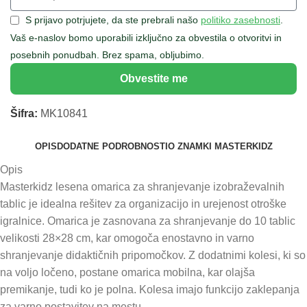
S prijavo potrjujete, da ste prebrali našo
politiko zasebnosti
.
Vaš e-naslov bomo uporabili izključno za obvestila o otvoritvi in
posebnih ponudbah. Brez spama, obljubimo.
Obvestite me
Šifra:
MK10841
OPIS
DODATNE PODROBNOSTI
O ZNAMKI MASTERKIDZ
Opis
Masterkidz lesena omarica za shranjevanje izobraževalnih
tablic je idealna rešitev za organizacijo in urejenost otroške
igralnice. Omarica je zasnovana za shranjevanje do 10 tablic
velikosti 28×28 cm, kar omogoča enostavno in varno
shranjevanje didaktičnih pripomočkov. Z dodatnimi kolesi, ki so
na voljo ločeno, postane omarica mobilna, kar olajša
premikanje, tudi ko je polna. Kolesa imajo funkcijo zaklepanja
za varno postavitev na mestu.