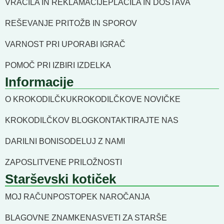
VRAČILA IN REKLAMACIJE
PLAČILA IN DOSTAVA
REŠEVANJE PRITOŽB IN SPOROV
VARNOST PRI UPORABI IGRAČ
POMOČ PRI IZBIRI IZDELKA
Informacije
O KROKODILČKU
KROKODILČKOVE NOVIČKE
KROKODILČKOV BLOG
KONTAKTIRAJTE NAS
DARILNI BONI
SODELUJ Z NAMI
ZAPOSLITVENE PRILOŽNOSTI
Starševski kotiček
MOJ RAČUN
POSTOPEK NAROČANJA
BLAGOVNE ZNAMKE
NASVETI ZA STARŠE