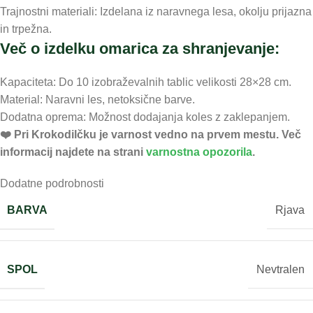
Trajnostni materiali: Izdelana iz naravnega lesa, okolju prijazna
in trpežna.
Več o izdelku omarica za shranjevanje:
Kapaciteta: Do 10 izobraževalnih tablic velikosti 28×28 cm.
Material: Naravni les, netoksične barve.
Dodatna oprema: Možnost dodajanja koles z zaklepanjem.
❤️ ️Pri Krokodilčku je varnost vedno na prvem mestu. Več
informacij najdete na strani
varnostna opozorila
.
Dodatne podrobnosti
BARVA
Rjava
SPOL
Nevtralen