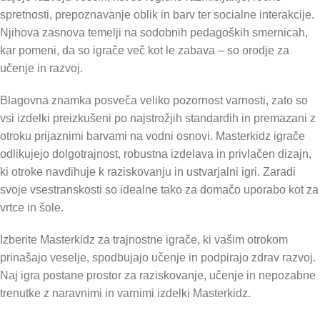
spretnosti, prepoznavanje oblik in barv ter socialne interakcije.
Njihova zasnova temelji na sodobnih pedagoških smernicah,
kar pomeni, da so igrače več kot le zabava – so orodje za
učenje in razvoj.
Blagovna znamka posveča veliko pozornost varnosti, zato so
vsi izdelki preizkušeni po najstrožjih standardih in premazani z
otroku prijaznimi barvami na vodni osnovi. Masterkidz igrače
odlikujejo dolgotrajnost, robustna izdelava in privlačen dizajn,
ki otroke navdihuje k raziskovanju in ustvarjalni igri. Zaradi
svoje vsestranskosti so idealne tako za domačo uporabo kot za
vrtce in šole.
Izberite Masterkidz za trajnostne igrače, ki vašim otrokom
prinašajo veselje, spodbujajo učenje in podpirajo zdrav razvoj.
Naj igra postane prostor za raziskovanje, učenje in nepozabne
trenutke z naravnimi in varnimi izdelki Masterkidz.