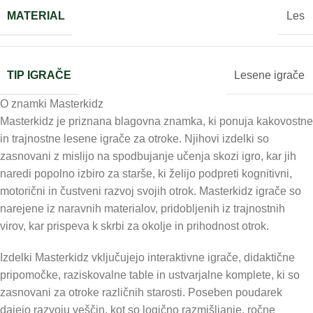
MATERIAL
Les
TIP IGRAČE
Lesene igrače
O znamki Masterkidz
Masterkidz je priznana blagovna znamka, ki ponuja kakovostne
in trajnostne lesene igrače za otroke. Njihovi izdelki so
zasnovani z mislijo na spodbujanje učenja skozi igro, kar jih
naredi popolno izbiro za starše, ki želijo podpreti kognitivni,
motorični in čustveni razvoj svojih otrok. Masterkidz igrače so
narejene iz naravnih materialov, pridobljenih iz trajnostnih
virov, kar prispeva k skrbi za okolje in prihodnost otrok.
Izdelki Masterkidz vključujejo interaktivne igrače, didaktične
pripomočke, raziskovalne table in ustvarjalne komplete, ki so
zasnovani za otroke različnih starosti. Poseben poudarek
dajejo razvoju veščin, kot so logično razmišljanje, ročne