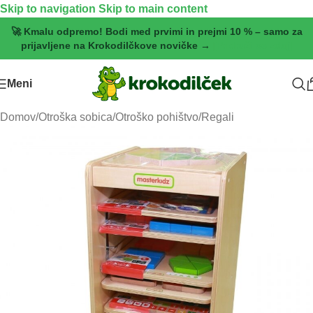
Skip to navigation
Skip to main content
🚀 Kmalu odpremo! Bodi med prvimi in prejmi 10 % – samo za
prijavljene na Krokodilčkove novičke →
[Pridruži se zdaj]
Meni
Domov
/
Otroška sobica
/
Otroško pohištvo
/
Regali